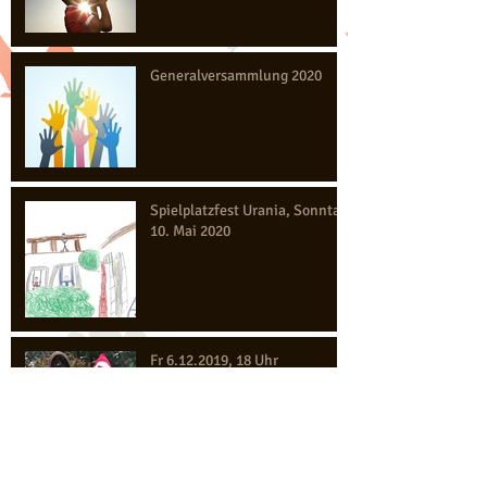
Generalversammlung 2020
Spielplatzfest Urania, Sonntag
10. Mai 2020
Fr 6.12.2019, 18 Uhr
Samichlaus auf der
Trittliwiese
So 23. Juni 2019