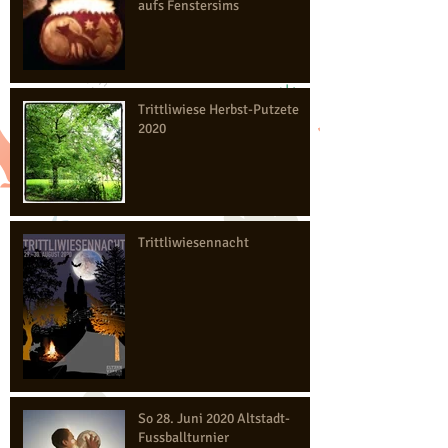
aufs Fenstersims
Trittliwiese Herbst-Putzete
2020
Trittliwiesennacht
So 28. Juni 2020 Altstadt-
Fussballturnier